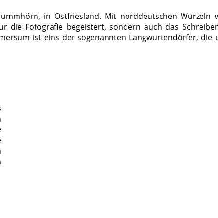
rummhörn, in Ostfriesland. Mit norddeutschen Wurzeln w
r die Fotografie begeistert, sondern auch das Schreibe
imersum ist eins der sogenannten Langwurtendörfer, die 
s
n
e
e
h
m