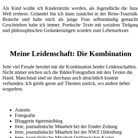
Als Kind wollte ich Kinderärztin werden, als Jugendliche die Jura
Welt erobern. Gelandet bin ich dann zunächst in der Reise-Touristik
Branche und habe mich als junge Frau selbstständig gemacht
Geschrieben habe ich immer. Poetische Texte mit sozialem Tiefgan
und philosophischen Gedankenzügen wurden zum Lebenselixier.
Meine Leidenschaft: Die Kombination
Sehr viel Freude bereitet mir die Kombination beider Leidenschaften.
Nicht immer reichen sich die Bilder/Fotografien mit den Texten die
Hand. Manchmal sind sie durchaus auch absichtlich konträr
verbunden. Ich greife gerne auf Themen zurück, wo andere lieber
wegsehen.
Autorin
Fotografin
Bloggerin #greetsielblog
freie, journalistische Mitarbeit bei der Emder Zeitung
freie, journalistische Mitarbeit bei der NWZ Oldenburg
freie, journalistische Mitarbeit Ostfriesischer Kurier