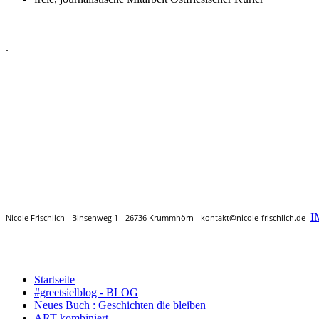
.
I
Nicole Frischlich - Binsenweg 1 - 26736 Krummhörn - kontakt@nicole-frischlich.de
Startseite
#greetsielblog - BLOG
Neues Buch : Geschichten die bleiben
ART-kombiniert